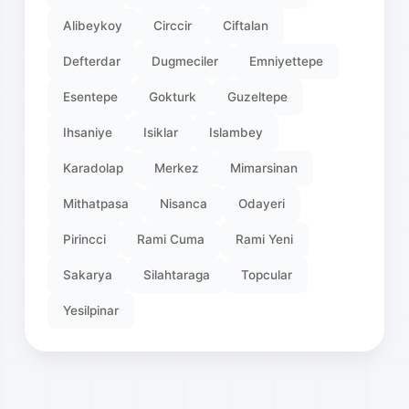
Alibeykoy
Circcir
Ciftalan
Defterdar
Dugmeciler
Emniyettepe
Esentepe
Gokturk
Guzeltepe
Ihsaniye
Isiklar
Islambey
Karadolap
Merkez
Mimarsinan
Mithatpasa
Nisanca
Odayeri
Pirincci
Rami Cuma
Rami Yeni
Sakarya
Silahtaraga
Topcular
Yesilpinar