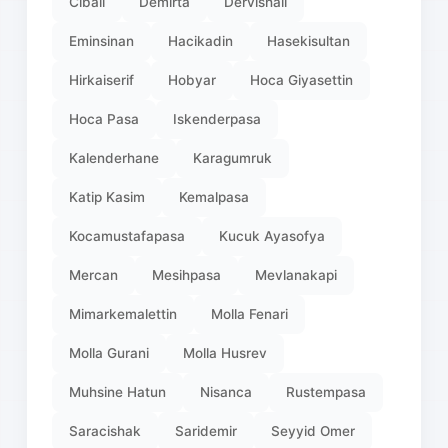
Cibali
Demirta
Dervishali
Eminsinan
Hacikadin
Hasekisultan
Hirkaiserif
Hobyar
Hoca Giyasettin
Hoca Pasa
Iskenderpasa
Kalenderhane
Karagumruk
Katip Kasim
Kemalpasa
Kocamustafapasa
Kucuk Ayasofya
Mercan
Mesihpasa
Mevlanakapi
Mimarkemalettin
Molla Fenari
Molla Gurani
Molla Husrev
Muhsine Hatun
Nisanca
Rustempasa
Saracishak
Saridemir
Seyyid Omer