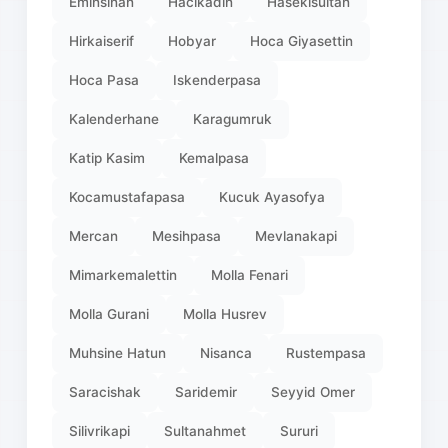
Eminsinan
Hacikadin
Hasekisultan
Hirkaiserif
Hobyar
Hoca Giyasettin
Hoca Pasa
Iskenderpasa
Kalenderhane
Karagumruk
Katip Kasim
Kemalpasa
Kocamustafapasa
Kucuk Ayasofya
Mercan
Mesihpasa
Mevlanakapi
Mimarkemalettin
Molla Fenari
Molla Gurani
Molla Husrev
Muhsine Hatun
Nisanca
Rustempasa
Saracishak
Saridemir
Seyyid Omer
Silivrikapi
Sultanahmet
Sururi