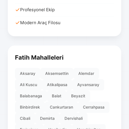
Profesyonel Ekip
Modern Araç Filosu
Fatih Mahalleleri
Aksaray
Aksemsettin
Alemdar
Ali Kuscu
Atikalipasa
Ayvansaray
Balabanaga
Balat
Beyazit
Binbirdirek
Cankurtaran
Cerrahpasa
Cibali
Demirta
Dervishali