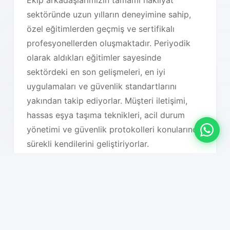
Ekip arkadaşlarımızın tamamı nakliyat
sektöründe uzun yılların deneyimine sahip,
özel eğitimlerden geçmiş ve sertifikalı
profesyonellerden oluşmaktadır. Periyodik
olarak aldıkları eğitimler sayesinde
sektördeki en son gelişmeleri, en iyi
uygulamaları ve güvenlik standartlarını
yakından takip ediyorlar. Müşteri iletişimi,
hassas eşya taşıma teknikleri, acil durum
yönetimi ve güvenlik protokolleri konularında
sürekli kendilerini geliştiriyorlar.
İstanbul özelinde, yerel dinamikleri çok iyi
bilmemiz taşıma planlarımızı optimize
etmemizi sağlıyor. Trafik yoğunluğu saatleri,
hava koşulları, bölgesel özellikler, bina tipleri,