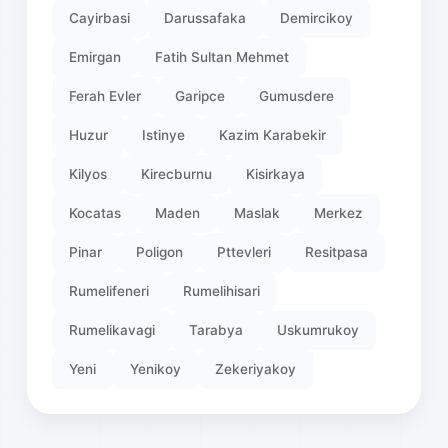
Cayirbasi
Darussafaka
Demircikoy
Emirgan
Fatih Sultan Mehmet
Ferah Evler
Garipce
Gumusdere
Huzur
Istinye
Kazim Karabekir
Kilyos
Kirecburnu
Kisirkaya
Kocatas
Maden
Maslak
Merkez
Pinar
Poligon
Pttevleri
Resitpasa
Rumelifeneri
Rumelihisari
Rumelikavagi
Tarabya
Uskumrukoy
Yeni
Yenikoy
Zekeriyakoy