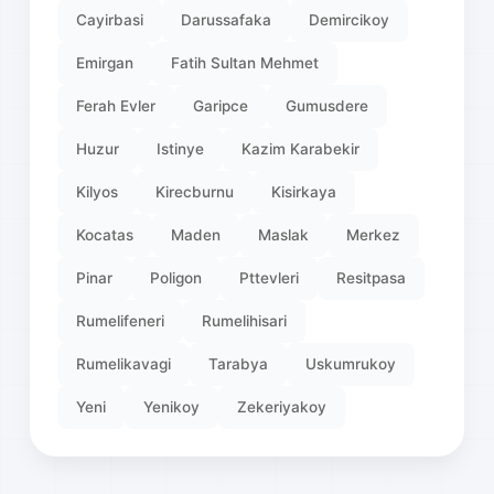
Cayirbasi
Darussafaka
Demircikoy
Emirgan
Fatih Sultan Mehmet
Ferah Evler
Garipce
Gumusdere
Huzur
Istinye
Kazim Karabekir
Kilyos
Kirecburnu
Kisirkaya
Kocatas
Maden
Maslak
Merkez
Pinar
Poligon
Pttevleri
Resitpasa
Rumelifeneri
Rumelihisari
Rumelikavagi
Tarabya
Uskumrukoy
Yeni
Yenikoy
Zekeriyakoy